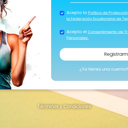
Acepto la
Política de Protecci
la Federación Ecuatoriana de Te
Acepto el
Consentimiento de T
.
Personales
Registrar
¿Ya tienes una cuenta
Términos y Condiciones