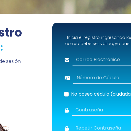
stro
Inicia el registro ingresando lo
:
correo debe ser válido, ya que r
de sesión
No poseo cédula (ciudada