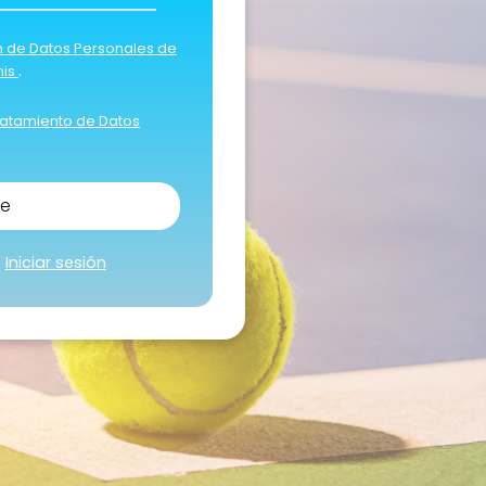
ón de Datos Personales de
.
nis
ratamiento de Datos
me
?
Iniciar sesión